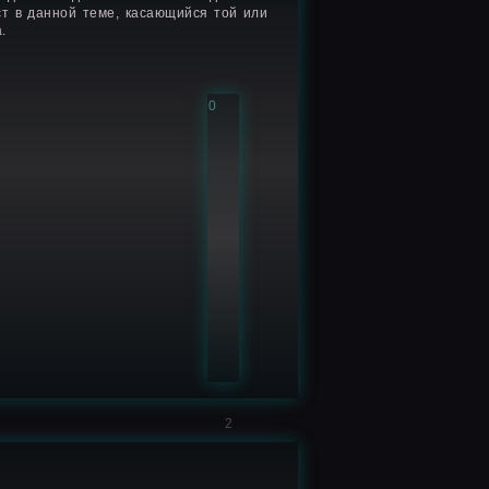
ст в данной теме, касающийся той или
.
0
2