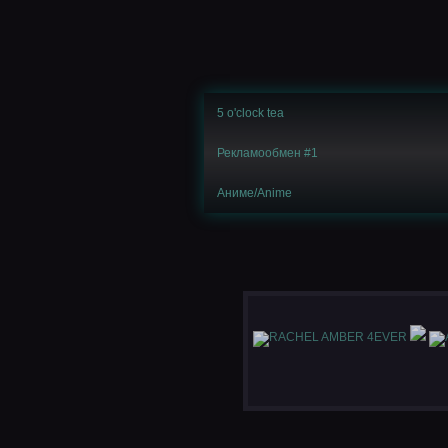
5 o'clock tea
Рекламообмен #1
Аниме/Anime