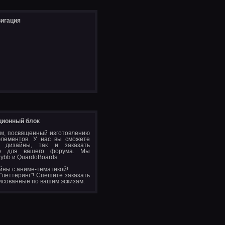
игация
ионный блок
м, посвященный изготовлению
элементов. У нас вы сможете
 дизайны, так и заказать
ьно для вашего форума. Мы
ybb и QuardoBoards.
йны с аниме-тематикой!
 "леттеринг"! Спешите заказать
исованные по вашим эскизам.