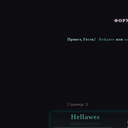
ФОР
Привет, Гость!
Войдите
или
з
Страница:
1
Hellawes
АДМИНИСТРАТОР