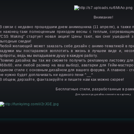
Внимание!
В связи с недавно прошедшим днем анимешника (11 апреля), а также
и наконец-таки полноценным приходом весны с теплым, согревающим
"CSS Making" стартует новая акция! Цены тают, как снег ушедшей з
выгодные скидки!
Любой желающий может заказать себе дизайн с аниме-тематикой в пре
задумки мы постараемся воплотить в жизнь в лучшем виде и, несо
доброты, ведь мы вкладываем душу в каждую работу.
Помимо дизайна вы так же сможете получить рекламную листовку для
468х60, или любой размер на ваш выбор), аватарки для Гейм-мастеров
едином стиле с основным дизайном для вашего форума. А главное - ст
не нужно будет доплачивать ни единого пени ^__^
В общем, дерзайте, фантазируйте и пишите нам как можно скорее!
Бесплатные стили, разработанные в рамк
Для просмотра дизайна кликните на картинку.