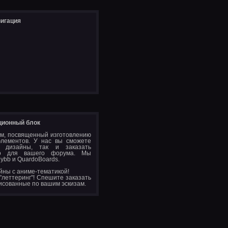
игация
ионный блок
м, посвященный изготовлению
элементов. У нас вы сможете
 дизайны, так и заказать
ьно для вашего форума. Мы
ybb и QuardoBoards.
йны с аниме-тематикой!
 "леттеринг"! Спешите заказать
исованные по вашим эскизам.