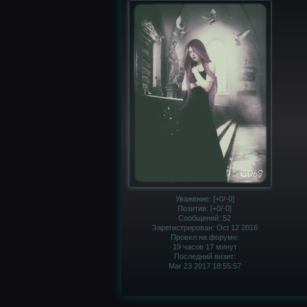
Уважение:
[+0/-0]
Позитив:
[+0/-0]
Сообщений:
52
Зарегистрирован
: Oct 12 2016
Провел на форуме:
19 часов 17 минут
Последний визит:
Mar 23 2017 18:55:57