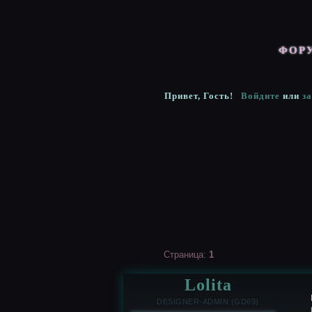
ФОР
Привет, Гость!
Войдите
или
з
Страница:
1
Lolita
DESIGNER-ADMIN (GD69)