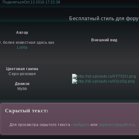
Поделиться
Oct 13 2016 17:22:38
Бесплатный стиль для фор
Автор
Внешний вид
, более известная здесь как
Lolita
Цветовая гамма
Серо-розовая
Движок
Mybb
Скрытый текст:
Для просмотра скрытого текста -
войдите
или
зарегистрируйтесь
.