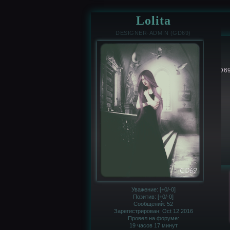
Lolita
DESIGNER-ADMIN (GD69)
GD69
Уважение:
[+0/-0]
Позитив:
[+0/-0]
Сообщений:
52
Зарегистрирован
: Oct 12 2016
Провел на форуме:
19 часов 17 минут