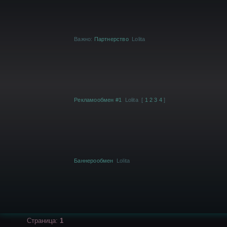
Важно:
Партнерство
Lolita
Рекламообмен #1
Lolita
[
1
2
3
4
]
Баннерообмен
Lolita
Страница:
1