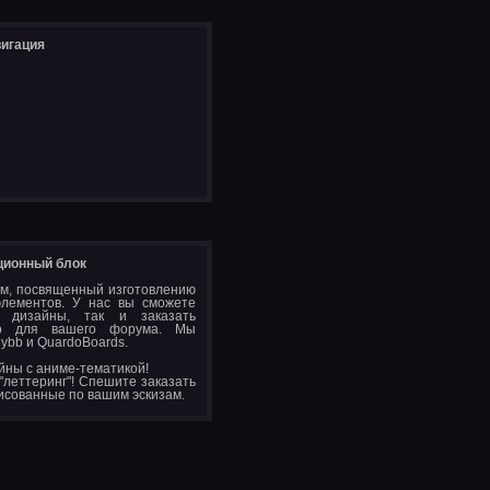
игация
ионный блок
м, посвященный изготовлению
элементов. У нас вы сможете
 дизайны, так и заказать
ьно для вашего форума. Мы
ybb и QuardoBoards.
йны с аниме-тематикой!
 "леттеринг"! Спешите заказать
исованные по вашим эскизам.