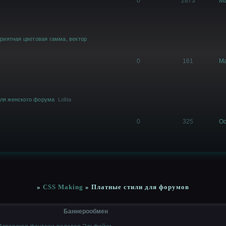
0
2873
Ma
риятная цветовая гамма, вектор
0
161
Ma
 для женского форума
Lolita
0
325
Oc
»
CSS Making
»
Платные стили для форумов
Баннерообмен