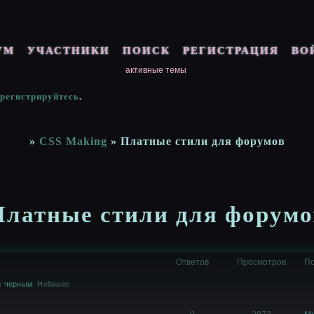
УМ
УЧАСТНИКИ
ПОИСК
РЕГИСТРАЦИЯ
ВО
активные темы
арегистрируйтесь
.
»
CSS Making
»
Платные стили для форумов
Платные стили для форумо
Ответов
Просмотров
По
 с черным
Hellawes